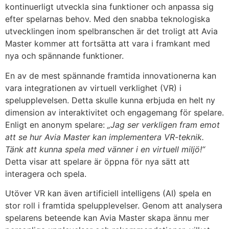
kontinuerligt utveckla sina funktioner och anpassa sig
efter spelarnas behov. Med den snabba teknologiska
utvecklingen inom spelbranschen är det troligt att Avia
Master kommer att fortsätta att vara i framkant med
nya och spännande funktioner.
En av de mest spännande framtida innovationerna kan
vara integrationen av virtuell verklighet (VR) i
spelupplevelsen. Detta skulle kunna erbjuda en helt ny
dimension av interaktivitet och engagemang för spelare.
Enligt en anonym spelare:
„Jag ser verkligen fram emot
att se hur Avia Master kan implementera VR-teknik.
Tänk att kunna spela med vänner i en virtuell miljö!“
Detta visar att spelare är öppna för nya sätt att
interagera och spela.
Utöver VR kan även artificiell intelligens (AI) spela en
stor roll i framtida spelupplevelser. Genom att analysera
spelarens beteende kan Avia Master skapa ännu mer