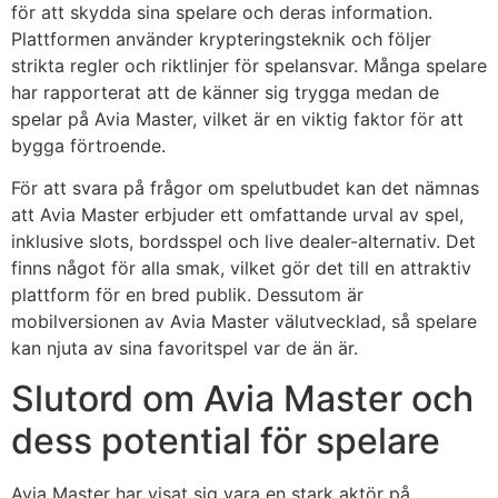
för att skydda sina spelare och deras information.
Plattformen använder krypteringsteknik och följer
strikta regler och riktlinjer för spelansvar. Många spelare
har rapporterat att de känner sig trygga medan de
spelar på Avia Master, vilket är en viktig faktor för att
bygga förtroende.
För att svara på frågor om spelutbudet kan det nämnas
att Avia Master erbjuder ett omfattande urval av spel,
inklusive slots, bordsspel och live dealer-alternativ. Det
finns något för alla smak, vilket gör det till en attraktiv
plattform för en bred publik. Dessutom är
mobilversionen av Avia Master välutvecklad, så spelare
kan njuta av sina favoritspel var de än är.
Slutord om Avia Master och
dess potential för spelare
Avia Master har visat sig vara en stark aktör på