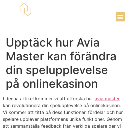
Upptäck hur Avia
Master kan förändra
din spelupplevelse
på onlinekasinon
I denna artikel kommer vi att utforska hur
avia master
kan revolutionera din spelupplevelse på onlinekasinon.
Vi kommer att titta på dess funktioner, fördelar och hur
spelare upplever plattformens unika funktioner. Genom
att sammanställa feedback från verkliga spelare ger vi