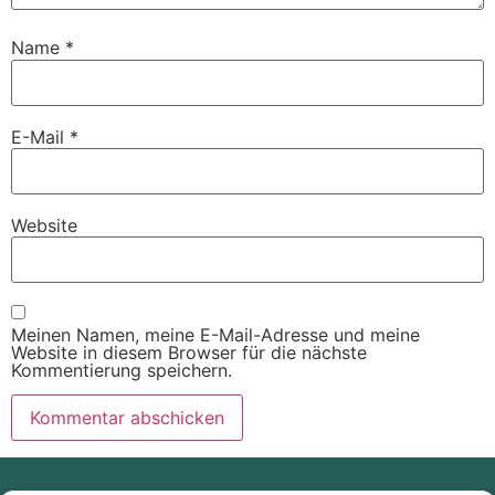
Name
*
E-Mail
*
Website
Meinen Namen, meine E-Mail-Adresse und meine
Website in diesem Browser für die nächste
Kommentierung speichern.