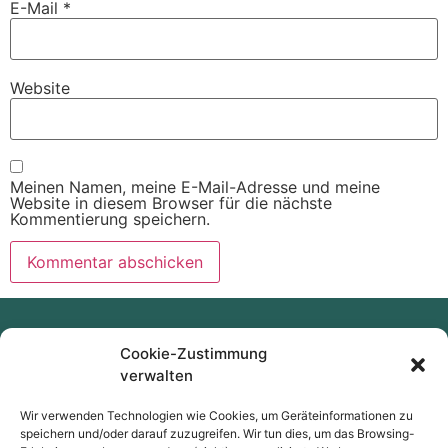
E-Mail
*
Website
Meinen Namen, meine E-Mail-Adresse und meine
Website in diesem Browser für die nächste
Kommentierung speichern.
Cookie-Zustimmung
verwalten
Wir verwenden Technologien wie Cookies, um Geräteinformationen zu
speichern und/oder darauf zuzugreifen. Wir tun dies, um das Browsing-