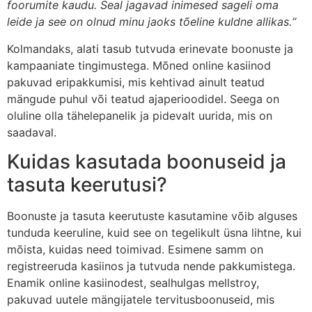
foorumite kaudu. Seal jagavad inimesed sageli oma
leide ja see on olnud minu jaoks tõeline kuldne allikas.“
Kolmandaks, alati tasub tutvuda erinevate boonuste ja
kampaaniate tingimustega. Mõned online kasiinod
pakuvad eripakkumisi, mis kehtivad ainult teatud
mängude puhul või teatud ajaperioodidel. Seega on
oluline olla tähelepanelik ja pidevalt uurida, mis on
saadaval.
Kuidas kasutada boonuseid ja
tasuta keerutusi?
Boonuste ja tasuta keerutuste kasutamine võib alguses
tunduda keeruline, kuid see on tegelikult üsna lihtne, kui
mõista, kuidas need toimivad. Esimene samm on
registreeruda kasiinos ja tutvuda nende pakkumistega.
Enamik online kasiinodest, sealhulgas mellstroy,
pakuvad uutele mängijatele tervitusboonuseid, mis