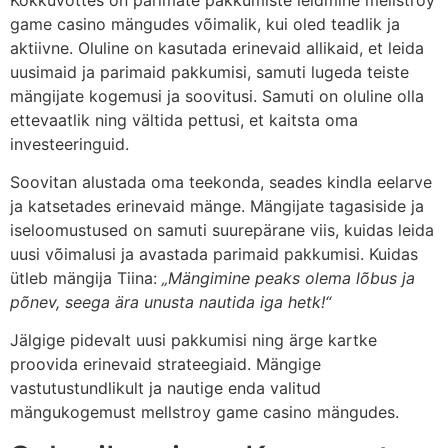
game casino mängudes võimalik, kui oled teadlik ja
aktiivne. Oluline on kasutada erinevaid allikaid, et leida
uusimaid ja parimaid pakkumisi, samuti lugeda teiste
mängijate kogemusi ja soovitusi. Samuti on oluline olla
ettevaatlik ning vältida pettusi, et kaitsta oma
investeeringuid.
Soovitan alustada oma teekonda, seades kindla eelarve
ja katsetades erinevaid mänge. Mängijate tagasiside ja
iseloomustused on samuti suurepärane viis, kuidas leida
uusi võimalusi ja avastada parimaid pakkumisi. Kuidas
ütleb mängija Tiina:
„Mängimine peaks olema lõbus ja
põnev, seega ära unusta nautida iga hetk!“
Jälgige pidevalt uusi pakkumisi ning ärge kartke
proovida erinevaid strateegiaid. Mängige
vastutustundlikult ja nautige enda valitud
mängukogemust mellstroy game casino mängudes.