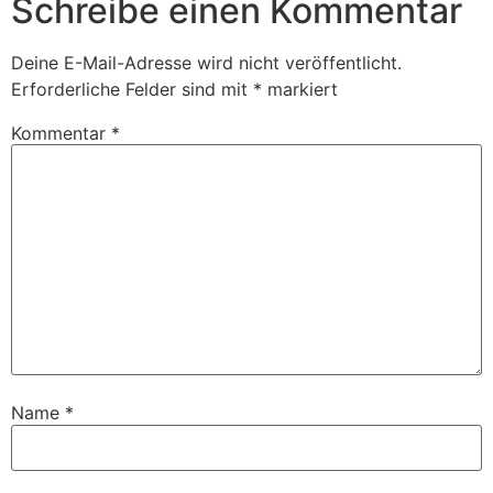
Schreibe einen Kommentar
Deine E-Mail-Adresse wird nicht veröffentlicht.
Erforderliche Felder sind mit
*
markiert
Kommentar
*
Name
*