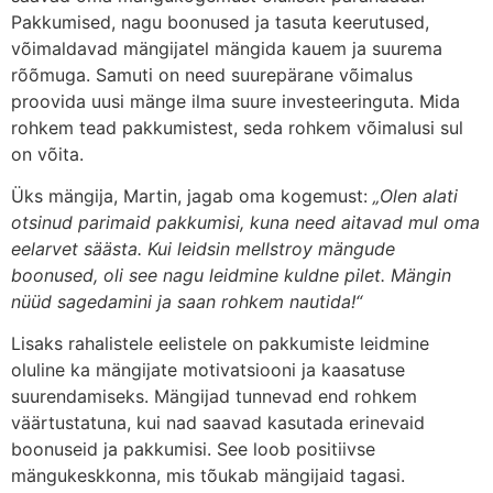
Pakkumised, nagu boonused ja tasuta keerutused,
võimaldavad mängijatel mängida kauem ja suurema
rõõmuga. Samuti on need suurepärane võimalus
proovida uusi mänge ilma suure investeeringuta. Mida
rohkem tead pakkumistest, seda rohkem võimalusi sul
on võita.
Üks mängija, Martin, jagab oma kogemust:
„Olen alati
otsinud parimaid pakkumisi, kuna need aitavad mul oma
eelarvet säästa. Kui leidsin mellstroy mängude
boonused, oli see nagu leidmine kuldne pilet. Mängin
nüüd sagedamini ja saan rohkem nautida!“
Lisaks rahalistele eelistele on pakkumiste leidmine
oluline ka mängijate motivatsiooni ja kaasatuse
suurendamiseks. Mängijad tunnevad end rohkem
väärtustatuna, kui nad saavad kasutada erinevaid
boonuseid ja pakkumisi. See loob positiivse
mängukeskkonna, mis tõukab mängijaid tagasi.