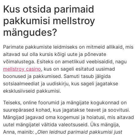
Kus otsida parimaid
pakkumisi mellstroy
mängudes?
Parimate pakkumiste leidmiseks on mitmeid allikaid, mis
aitavad sul olla kursis kõigi uute ja põnevate
võimalustega. Esiteks on ametlikud veebisaidid, nagu
mellstroy casino
, kus on sageli esitatud uusimad
boonused ja pakkumised. Samuti tasub jälgida
sotsiaalmeediat ja uudiskirju, kus sageli jagatakse
eksklusiivseid pakkumisi.
Teiseks, online foorumid ja mängijate kogukonnad on
suurepärased kohad, kus jagatakse teavet ja soovitusi.
Mängijad jagavad oma kogemusi ja hoiatusi, mis aitavad
uutel mängijatel vältida valeotsuseid. Üks mängija,
Anna, mainib:
„Olen leidnud parimaid pakkumisi just