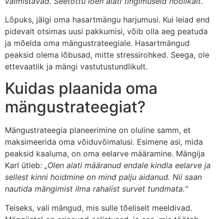
valmistavad. Seetõttu loen alati tingimuseid hoolikalt.“
Lõpuks, jälgi oma hasartmängu harjumusi. Kui leiad end
pidevalt otsimas uusi pakkumisi, võib olla aeg peatuda
ja mõelda oma mängustrateegiale. Hasartmängud
peaksid olema lõbusad, mitte stressirohked. Seega, ole
ettevaatlik ja mängi vastutustundlikult.
Kuidas plaanida oma
mängustrateegiat?
Mängustrateegia planeerimine on oluline samm, et
maksimeerida oma võiduvõimalusi. Esimene asi, mida
peaksid kaaluma, on oma eelarve määramine. Mängija
Karl ütleb:
„Olen alati määranud endale kindla eelarve ja
sellest kinni hoidmine on mind palju aidanud. Nii saan
nautida mängimist ilma rahalist survet tundmata.“
Teiseks, vali mängud, mis sulle tõeliselt meeldivad.