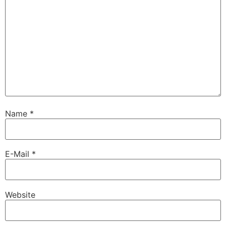
Name
*
E-Mail
*
Website