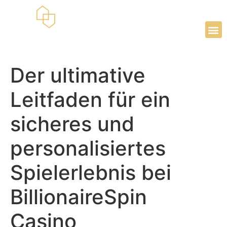
Der ultimative
Leitfaden für ein
sicheres und
personalisiertes
Spielerlebnis bei
BillionaireSpin
Casino