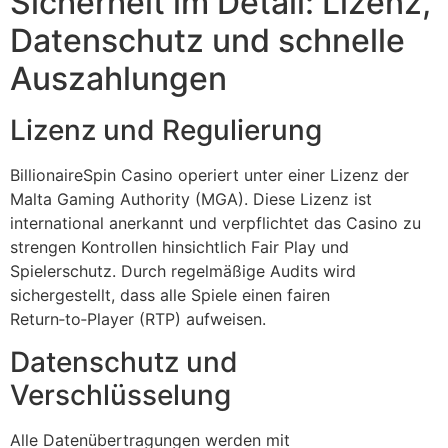
Sicherheit im Detail: Lizenz,
Datenschutz und schnelle
Auszahlungen
Lizenz und Regulierung
BillionaireSpin Casino operiert unter einer Lizenz der
Malta Gaming Authority (MGA). Diese Lizenz ist
international anerkannt und verpflichtet das Casino zu
strengen Kontrollen hinsichtlich Fair Play und
Spielerschutz. Durch regelmäßige Audits wird
sichergestellt, dass alle Spiele einen fairen
Return‑to‑Player (RTP) aufweisen.
Datenschutz und
Verschlüsselung
Alle Datenübertragungen werden mit