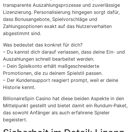
transparente Auszahlungsprozesse und zuverlässige
Lizenzierung. Personalisierung hingegen sorgt dafür,
dass Bonusangebote, Spielvorschläge und
Zahlungsoptionen exakt auf das Nutzerverhalten
abgestimmt sind.
Was bedeutet das konkret für dich?
– Du kannst dich darauf verlassen, dass deine Ein- und
Auszahlungen schnell bearbeitet werden.
– Dein Spielkonto erhält maßgeschneiderte
Promotionen, die zu deinem Spielstil passen.
– Der Kundensupport reagiert prompt, weil er deine
Historie kennt.
BillionaireSpin Casino hat diese beiden Aspekte in den
Mittelpunkt gestellt und bietet damit ein Rundum‑Paket,
das sowohl Anfänger als auch erfahrene Spieler
begeistert.