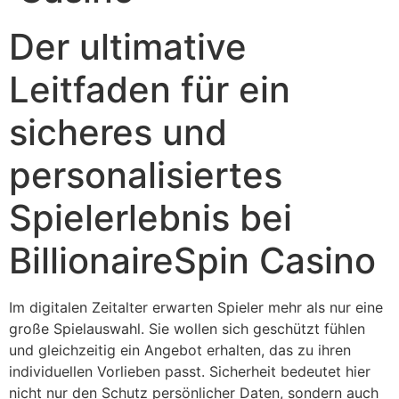
Der ultimative
Leitfaden für ein
sicheres und
personalisiertes
Spielerlebnis bei
BillionaireSpin Casino
Im digitalen Zeitalter erwarten Spieler mehr als nur eine
große Spielauswahl. Sie wollen sich geschützt fühlen
und gleichzeitig ein Angebot erhalten, das zu ihren
individuellen Vorlieben passt. Sicherheit bedeutet hier
nicht nur den Schutz persönlicher Daten, sondern auch