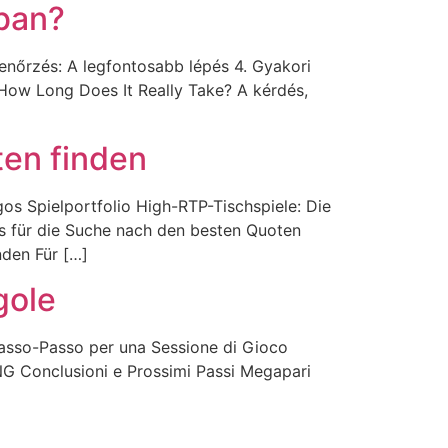
ában?
llenőrzés: A legfontosabb lépés 4. Gyakori
 How Long Does It Really Take? A kérdés,
ten finden
gos Spielportfolio High-RTP-Tischspiele: Die
s für die Suche nach den besten Quoten
den Für […]
gole
asso-Passo per una Sessione di Gioco
NG Conclusioni e Prossimi Passi Megapari