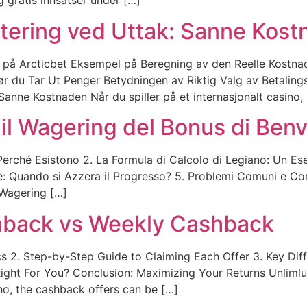
g gratis innsatser under […]
rtering ved Uttak: Sanne Kost
r på Arcticbet Eksempel på Beregning av den Reelle Kostn
ør du Tar Ut Penger Betydningen av Riktig Valg av Betalin
anne Kostnaden Når du spiller på et internasjonalt casino, 
il Wagering del Bonus di Ben
 Perché Esistono 2. La Formula di Calcolo di Legiano: Un Es
: Quando si Azzera il Progresso? 5. Problemi Comuni e Com
 Wagering […]
shback vs Weekly Cashback
s 2. Step-by-Step Guide to Claiming Each Offer 3. Key Di
ight For You? Conclusion: Maximizing Your Returns Unliml
no, the cashback offers can be […]