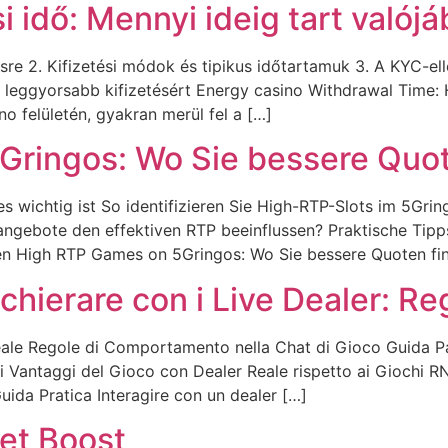
i idő: Mennyi ideig tart valój
pésre 2. Kifizetési módok és tipikus időtartamuk 3. A KYC-e
ő leggyorsabb kifizetésért Energy casino Withdrawal Time:
o felületén, gyakran merül fel a […]
Gringos: Wo Sie bessere Quo
 wichtig ist So identifizieren Sie High-RTP-Slots im 5Grin
ngebote den effektiven RTP beeinflussen? Praktische Tipp
en High RTP Games on 5Gringos: Wo Sie bessere Quoten fin
hierare con i Live Dealer: Re
eale Regole di Comportamento nella Chat di Gioco Guida P
 Vantaggi del Gioco con Dealer Reale rispetto ai Giochi R
uida Pratica Interagire con un dealer […]
et Boost