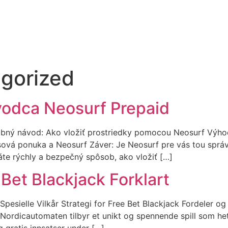
Über uns
Conplare Ablauf
Kontakt
gorized
vodca Neosurf Prepaid
robný návod: Ako vložiť prostriedky pomocou Neosurf Výh
ová ponuka a Neosurf Záver: Je Neosurf pre vás tou spr
áte rýchly a bezpečný spôsob, ako vložiť […]
Bet Blackjack Forklart
 Spesielle Vilkår Strategi for Free Bet Blackjack Fordele
Nordicautomaten tilbyr et unikt og spennende spill som het