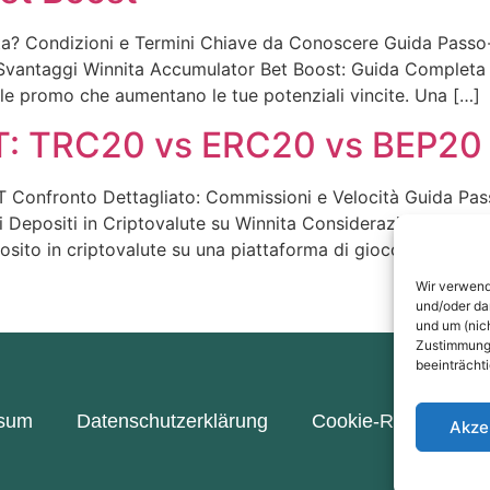
ita? Condizioni e Termini Chiave da Conoscere Guida Passo
 Svantaggi Winnita Accumulator Bet Boost: Guida Completa 
lle promo che aumentano le tue potenziali vincite. Una […]
T: TRC20 vs ERC20 vs BEP20
SDT Confronto Dettagliato: Commissioni e Velocità Guida P
Depositi in Criptovalute su Winnita Considerazioni Finali 
ito in criptovalute su una piattaforma di gioco può […]
Wir verwend
und/oder da
und um (nic
Zustimmung 
beeinträcht
ssum
Datenschutzerklärung
Cookie-Richtlinie (E
Akze