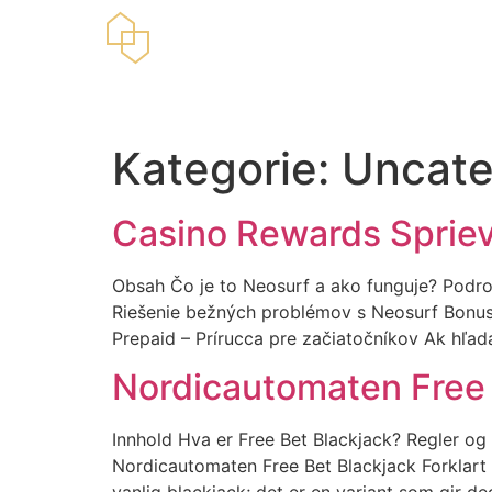
Home
Kategorie:
Uncate
Casino Rewards Sprie
Obsah Čo je to Neosurf a ako funguje? Pod
Riešenie bežných problémov s Neosurf Bonus
Prepaid – Prírucca pre začiatočníkov Ak hľad
Nordicautomaten Free 
Innhold Hva er Free Bet Blackjack? Regler og
Nordicautomaten Free Bet Blackjack Forklart 